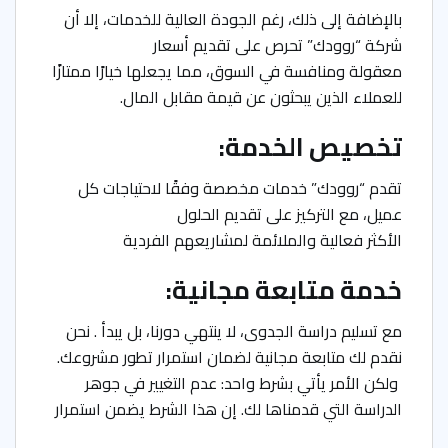
بالإضافة إلى ذلك، رغم الجودة العالية للخدمات، إلا أن
شركة “روودك” تحرص على تقديم أسعار
معقولة ومنافسة في السوق، مما يجعلها خيارًا ممتازًا
للعملاء الذين يبحثون عن قيمة مقابل المال.
تخصيص الخدمة:
تقدم “روودك” خدمات مخصصة وفقًا لاحتياجات كل
عميل، مع التركيز على تقديم الحلول
الأكثر فعالية والملائمة لمشاريعهم الفردية
خدمة متابعة مجانية:
مع تسليم دراسة الجدوى، لا ينتهي دورنا، بل يبدأ . نحن
نقدم لك متابعة مجانية لضمان استمرار تطور مشروعك.
ولكن الأمر يأتي بشرط واحد: عدم التغيير في جوهر
الدراسة التي قدمناها لك. إن هذا الشرط يضمن استمرار