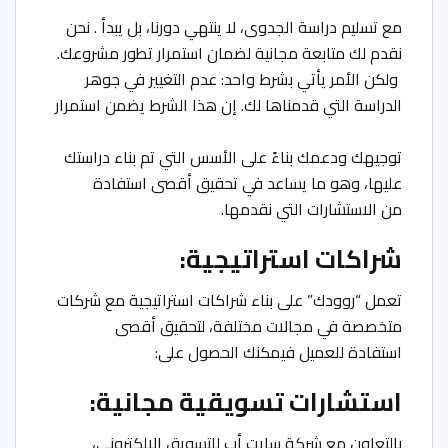
مع تسليم دراسة الجدوى، لا ينتهي دورنا، بل يبدأ . نحن
نقدم لك متابعة مجانية لضمان استمرار تطور مشروعك.
ولكن الأمر يأتي بشرط واحد: عدم التغيير في جوهر
الدراسة التي قدمناها لك. إن هذا الشرط يضمن استمرار
توجيهك ودعمك بناءً على الأسس التي تم بناء دراستك
عليها، وهو ما يساعد في تحقيق أقصى استفادة
من الاستشارات التي نقدمها.
شراكات استراتيجية:
تعمل “روودك” على بناء شراكات استراتيجية مع شركات
متخصصة في مجالات مختلفة، لتحقيق أقصى
استفادة للعميل فيمكنك الحصول على:
استشارات تسويقية مجانية:
بالتعاون مع شركة سايت أب للتسويق الإلكتروني،