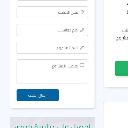
لب
مشروع