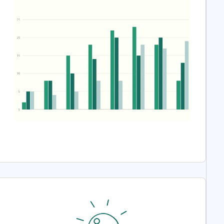
ر
م
س
م