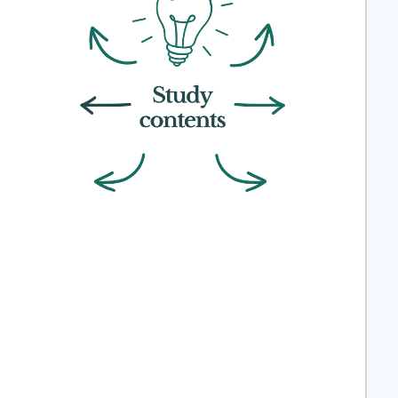
ي
د
ا