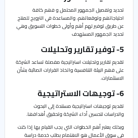
تحدید وتفصيل الجمهور المحتمل و فھم كافة
احتیاجاتھم وتوقعاتھم، والمساعدة في الترويج للمنتج
عن طريق توفير لهم أهم وأولى خطوات التسويق وهي
تحديد الجمهور المستهدف
5- توفیر تقاریر وتحلیلات
تقديم تقارير وتحليلات استراتیجیة مفصلة تساعد الشركة
على فھم البيئة التنافسية واتخاذ القرارات الصائبة بشأن
الاستثمارات.
6- توجیھات الاستراتیجیة
تقدیم توجیھات استراتیجیة مستندة إلى البحوث
والدراسات لتحسين أداء الشركة وتحقیق أھدافھا.
وبذلك يعتبر أهم الخطوات التي يجب القيام بها إذا كنت
في سوق الأعمال هو الاهتمام بطلب خدمة دراسة