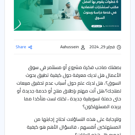
فبراير 29, 2024
Aahussein
Share
بصفتك صاحب فكرة مشروع أو مستثمر في سوق
الأعمال هل لديك معرفة حول كيفية تطبيق بحوث
السوق؟، هل لديك علم حول أسباب عدم تحقيق مبيعات
لمنتجك؟،هل أنت مهتم بإطلاق منتج أو خدمة جديدة أو
حتى حملة تسويقية جديدة ، لكنك لست متأكدا مما
يريده المستهلكون؟
وللإجابة على هذه التساؤلات تحتاج إجابتها من
المستهلكين أنفسهم ، فالسؤال الأهم هو كيفية
تجميع كل هذه البيانات؟