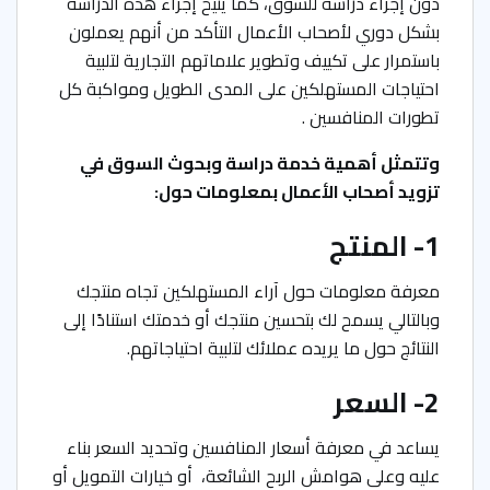
دون إجراء دراسة للسوق، كما يتيح إجراء هذه الدراسة
بشكل دوري لأصحاب الأعمال التأكد من أنهم يعملون
باستمرار على تكييف وتطوير علاماتهم التجارية لتلبية
احتياجات المستهلكين على المدى الطويل ومواكبة كل
تطورات المنافسين .
وتتمثل أهمية خدمة دراسة وبحوث السوق في
تزويد أصحاب الأعمال بمعلومات حول:
1- المنتج
معرفة معلومات حول آراء المستهلكين تجاه منتجك
وبالتالي يسمح لك بتحسين منتجك أو خدمتك استنادًا إلى
النتائج حول ما يريده عملائك لتلبية احتياجاتهم.
2- السعر
يساعد في معرفة أسعار المنافسين وتحديد السعر بناء
عليه وعلى هوامش الربح الشائعة، أو خيارات التمويل أو