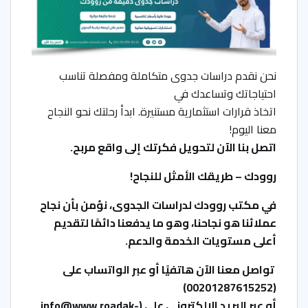
نحن نقدم دراسات جدوى متكاملة ومفصلة تناسب
احتياجاتك وتساعدك في
اتخاذ قرارات استثمارية مستنيرة. ابدأ رحلتك نحو النجاح
معنا اليوم!
اتصل بنا الآن لتحويل فكرتك إلى واقع مربح.
روودك – طريقك الأمثل للنجاح
!
في مكتب روودك لدراسات الجدوى، نؤمن بأن نجاح
عملائنا هو نجاحنا، وهو ما يدفعنا دائمًا لتقديم
أعلى مستويات الخدمة والدعم.
تواصل معنا الآن هاتفيًا أو عبر الواتساب على
)
00201287615252
(
أو عبر البريد الالكتروني على
(
info@www.roadak-